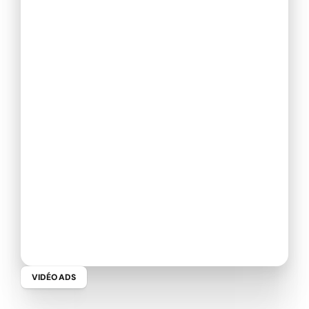
VIDÉO ADS
F
r
e
e
-
V
i
d
é
o
A
d
s