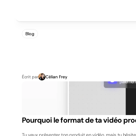
Projets
Tarifs
Méthode
Clients
Select Language
FR
Blog
M
o
t
i
o
n
d
e
s
i
g
n
PRENDRE UN RENDEZ VOUS
p
o
u
r
p
r
é
s
e
n
t
e
Écrit par
Célian Frey
Pourquoi le format de ta vidéo pro
Tu veux présenter ton produit en vidéo, mais tu hésite