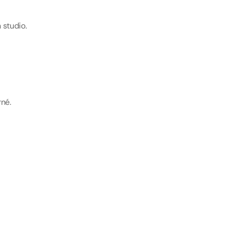
 studio.
rné.