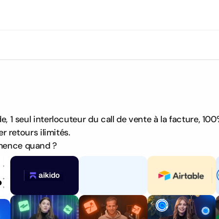
ez votre projet vidéo
e, 1 seul interlocuteur du call de vente à la facture, 100
ler retours ilimités.
mence quand ?