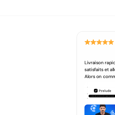
Démarr
Livraison rapid
satisfaits et al
Alors on com