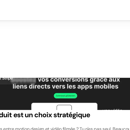
v
s
v
i
d
é
o
f
i
l
m
é
e
:
r
t
o
n
p
r
o
d
u
i
t
?
duit est un choix stratégique
s entre motion design et vidéo filmée ? Tu n'es pas seul. Beaucou