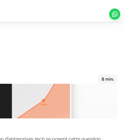
q
u
e
c
h
o
i
s
i
r
8 min.
p d'entreprises tech se posent cette question, 