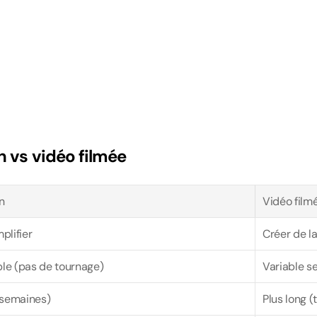
n vs vidéo filmée
n
Vidéo film
plifier
Créer de la
ble (pas de tournage)
Variable se
 semaines)
Plus long 