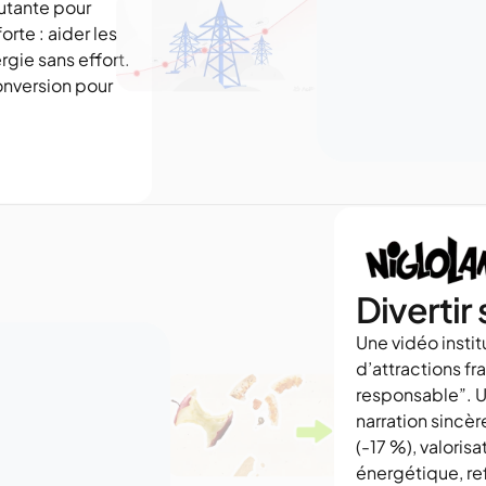
utante pour 
rte : aider les 
gie sans effort. 
nversion pour 
Divertir
Une vidéo insti
d’attractions fr
responsable”. U
narration sincè
(-17 %), valorisa
énergétique, ref