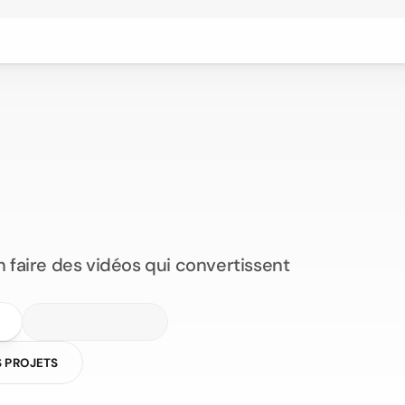
e
u
r
s
d
e
d
r
e
p
l
u
s
v
i
t
e
e
t
u
s
f
o
r
t
.
n faire des vidéos qui convertissent 
 PROJETS