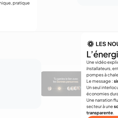
ique, pratique 
L’énergi
Une vidéo explic
Installateurs
, en
pompes à chaleu
Le message : 
si
Un seul interloc
économies dura
Une narration fl
secteur à une 
so
transparente
.