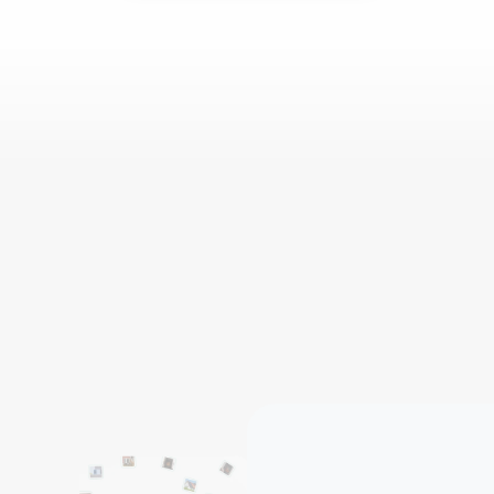
Livraison rapid
Vidéo de présentation
Révisions illimit
Motion design
100% clients satis
Acting
Livraison rapid
Vidéo de présentation
E
x
p
l
o