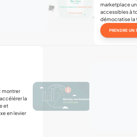
marketplace uni
accessibles à to
démocratise la 
PRENDRE UN 
 montrer 
ccélérer la 
 et 
e en levier 