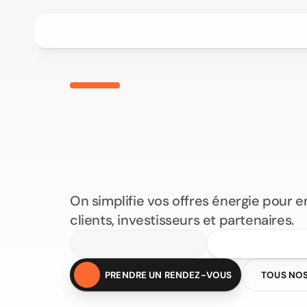
Projets
Tarifs
Méthode
Clients
Select Language
FR
O
n
a
i
d
e
l
e
s
a
c
t
PRENDRE UN RENDEZ VOUS
l
’
é
n
e
r
g
i
e
à
v
e
n
c
o
n
v
a
i
n
c
r
e
p
l
On simplifie vos offres énergie pour e
clients, investisseurs et partenaires.
PRENDRE UN RENDEZ-VOUS
TOUS NOS