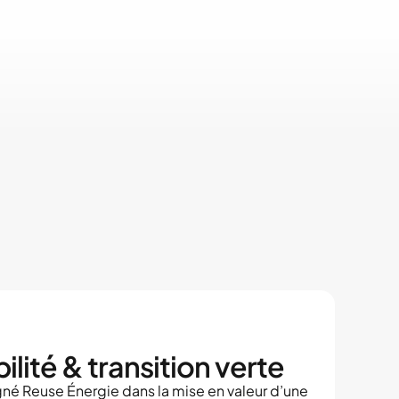
p
r
o
j
e
t
s
ilité & transition verte
 Reuse Énergie dans la mise en valeur d’une 