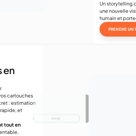
Un storytelling q
une nouvelle vi
humain et porte
PRENDRE UN 
 en 
Une vidéo explicative courte et percutante pour 
vos cartouches 
et : estimation 
rapide, et 
t tout en 
ntable, 