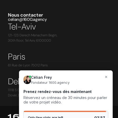
Nous contacter
celian@1600.agency
Tel-Aviv
121-123 Derech Menachem Begin,
30th floor, Tel Aviv, 6100000
Paris
61 Rue de Lyon 75012 Paris
Delaware
1111B S Governors Ave # 83525
Dover, DE 19904
Projets