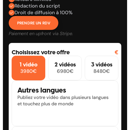
Rédaction du script
Droit de diffusion à 100%
PRENDRE UN RDV
Paiement en upfront via Stripe.
🇧
🇬🇧
🇬🇧
Choisissez votre offre
€
0
0
0
0
1 vidéo
2 vidéos
3 vidéos
1
1
1
1
3980€
6980€
8480€
2
2
2
2
3
3
3
3
4
4
4
4
Autres langues
5
5
5
5
Publiez votre vidéo dans plusieurs langues 
6
6
6
6
et touchez plus de monde
7
7
7
7
8
8
8
8
9
9
9
9