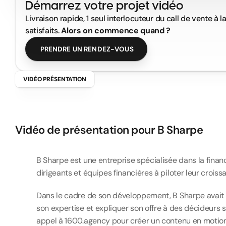
Démarrez votre projet vidéo
Livraison rapide, 1 seul interlocuteur du call de vente à l
satisfaits. 
Alors on commence quand ?
PRENDRE UN RENDEZ-VOUS
VIDÉO PRÉSENTATION
B
S
h
a
r
p
e
–
V
i
d
é
Vidéo de présentation pour B Sharpe
B Sharpe est une entreprise spécialisée dans la finan
dirigeants et équipes financières à piloter leur croi
Dans le cadre de son développement, B Sharpe avait be
son expertise et expliquer son offre à des décideurs so
appel à 1600.agency pour créer un contenu en motion