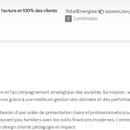
a facture et 100% des clients 
o
d
e
p
r
é
s
e
n
t
a
t
i
o
ce et l’accompagnement stratégique des sociétés. Sa mission : ai
ssance grâce à une meilleure gestion des données et des perform
soin d’une vidéo de présentation claire et professionnelle pour
uvent peu familiers avec les outils financiers modernes. L’entrepr
 design orienté pédagogie et impact.