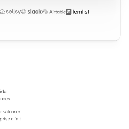
n
der 
ances.
 valoriser 
ise a fait 