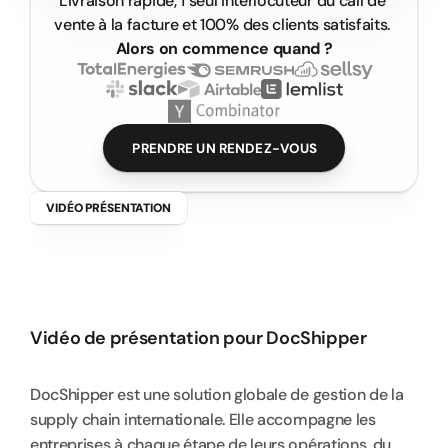
Livraison rapide, 1 seul interlocuteur du call de 
Démarrez votre projet vidéo
vente à la facture et 100% des clients satisfaits. 
Alors on commence quand ?
PRENDRE UN RENDEZ-VOUS
VIDÉO PRÉSENTATION
D
o
c
S
h
i
p
p
e
r
–
V
i
d
é
o
d
e
p
r
é
s
e
n
t
a
t
i
o
n
Vidéo de présentation pour DocShipper
DocShipper est une solution globale de gestion de la 
supply chain internationale. Elle accompagne les 
entreprises à chaque étape de leurs opérations, du 