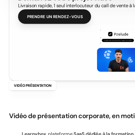
Livraison rapide, 1 seul interlocuteur du call de vente à la
PRENDRE UN RENDEZ-VOUS
VIDÉO PRÉSENTATION
L
e
a
r
n
y
b
o
x
-
V
i
Vidéo de présentation corporate, en motio
Learnybox
, plateforme 
SaaS dédiée à la formation 