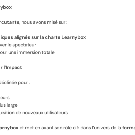
nybox
rcutante
, nous avons misé sur :
iques alignés sur la charte Learnybox
iver le spectateur
pour une immersion totale
r l’Impact
déclinée pour :
teurs
lus large
uisition de nouveaux utilisateurs
earnybox
 et met en avant son rôle clé dans l’univers de la 
forma