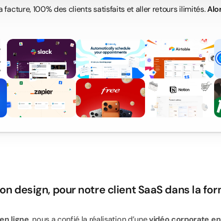
 facture, 100% des clients satisfaits et aller retours ilimités. 
Alo
d
é
o
p
r
é
s
e
n
t
a
t
i
o
n
n design, pour notre client SaaS dans la for
en ligne
, nous a confié la réalisation d’une 
vidéo corporate en