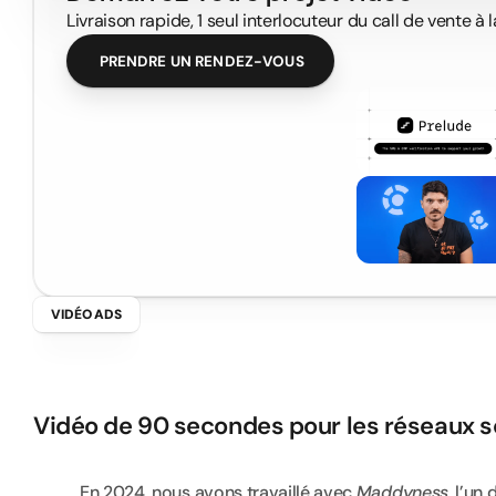
Livraison rapide, 1 seul interlocuteur du call de vente à la
PRENDRE UN RENDEZ-VOUS
VIDÉO ADS
M
a
d
d
y
n
e
s
s
A
D
Vidéo de 90 secondes pour les réseaux s
En 2024, nous avons travaillé avec 
Maddyness
, l’un