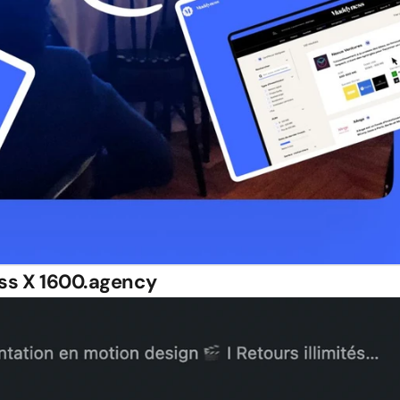
ss
 X 1600.agency