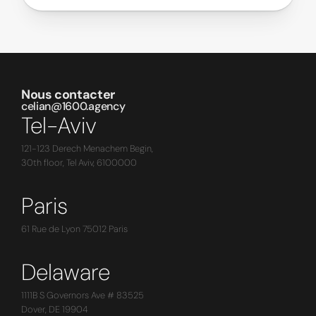
Nous contacter
celian@1600.agency
Tel-Aviv
121-123 Derech Menachem Begin,
30th floor, Tel Aviv, 6100000
Paris
61 Rue de Lyon 75012 Paris
Delaware
1111B S Governors Ave # 83525
Dover, DE 19904