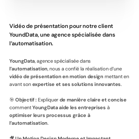
p
r
é
s
e
n
t
a
t
i
o
n
Vidéo de présentation pour notre client 
YoundData, une agence spécialisée dans 
l’automatisation.
YoungData
, agence spécialisée dans 
l’automatisation
, nous a confié la réalisation d’une 
vidéo de présentation en motion design
 mettant en 
avant son 
expertise et ses solutions innovantes
.
🎯 
Objectif :
 Expliquer 
de manière claire et concise
comment 
YoungData aide les entreprises
 à 
optimiser leurs processus grâce à 
l’automatisation
.
🎥 
Un Motion Design Moderne et Impactant