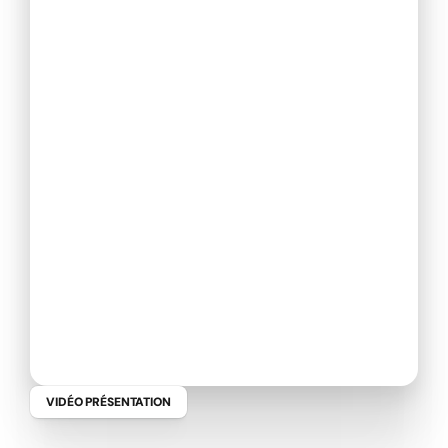
VIDÉO PRÉSENTATION
Y
o
u
n
g
d
a
t
a
-
V
i
d
é
o