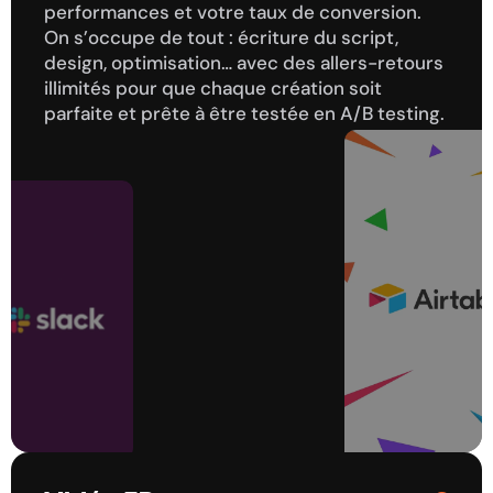
performances et votre taux de conversion. 
3
3
3
3
On s’occupe de tout : écriture du script, 
4
4
4
4
design, optimisation… avec des allers-retours 
5
5
5
5
illimités pour que chaque création soit 
6
6
6
6
parfaite et prête à être testée en A/B testing.
7
7
7
7
8
8
8
8
9
9
9
9