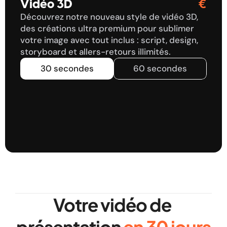
Vidéo 3D
€
0
0
0
0
Découvrez notre nouveau style de vidéo 3D, 
des créations ultra premium pour sublimer 
1
1
1
1
votre image avec tout inclus : script, design, 
2
2
2
2
storyboard et allers-retours illimités.
3
3
3
3
30 secondes
60 secondes
4
4
4
4
5
5
5
5
6
6
6
6
7
7
7
7
8
8
8
8
9
9
9
9
Votre vidéo de 