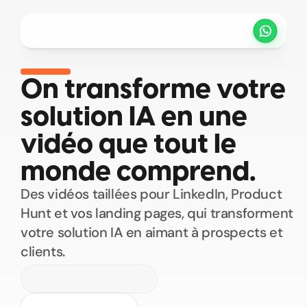
Projets
Tarifs
Méthode
Clients
Select Language
FR
On transforme votre 
solution IA en une 
PRENDRE UN RENDEZ VOUS
vidéo que tout le 
monde comprend.
Des vidéos taillées pour LinkedIn, Product 
Hunt et vos landing pages, qui transforment 
votre solution IA en aimant à prospects et 
clients.