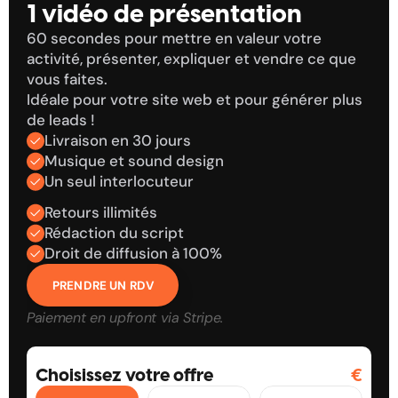
1 vidéo de présentation
60 secondes pour mettre en valeur votre 
activité, présenter, expliquer et vendre ce que 
vous faites. 
Idéale pour votre site web et pour générer plus 
de leads !
Livraison en 30 jours
Musique et sound design
Un seul interlocuteur
Retours illimités
Rédaction du script
Droit de diffusion à 100%
PRENDRE UN RDV
Paiement en upfront via Stripe.
🇧
🇬🇧
🇬🇧
Choisissez votre offre
€
0
0
0
0