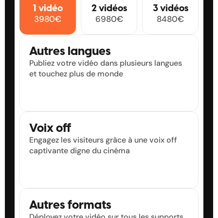
1 vidéo
2 vidéos
3 vidéos
1
1
1
1
3980€
6980€
8480€
2
2
2
2
3
3
3
3
4
4
4
4
Autres langues
5
5
5
5
Publiez votre vidéo dans plusieurs langues 
6
6
6
6
et touchez plus de monde
7
7
7
7
8
8
8
8
9
9
9
9
Voix off
Engagez les visiteurs grâce à une voix off 
captivante digne du cinéma
Autres formats
Déployez votre vidéo sur tous les supports 